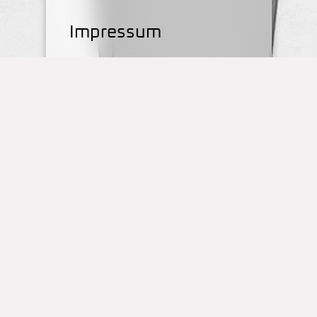
Impressum
Kontakt
OBS Papenteich
Zum Dallmorgen 11
D-38179 Groß Schwülper
(05304) 50287- 00
(05304) 50287- 70
Standort Schulstraße
Schulstraße 1
38179 Schwülper