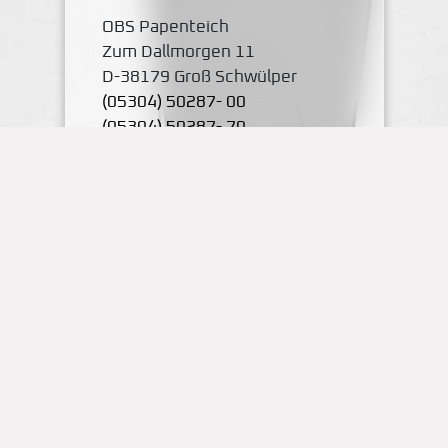
OBS Papenteich
Zum Dallmorgen 11
D-38179 Groß Schwülper
(05304) 50287- 00
(05304) 50287- 70
Standort Schulstraße
Schulstraße 1
38179 Schwülper
mail@obs-papenteich.de
Karte