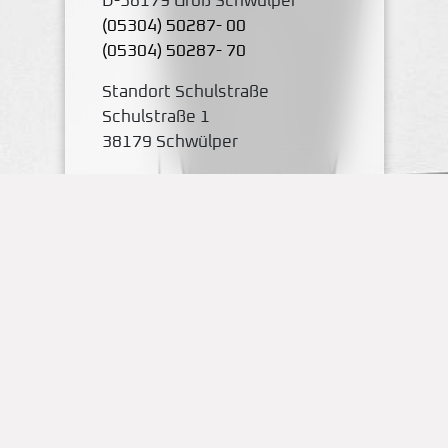
D-38179 Groß Schwülper
(05304) 50287- 00
(05304) 50287- 70
Standort Schulstraße
Schulstraße 1
38179 Schwülper
mail@obs-papenteich.de
Karte