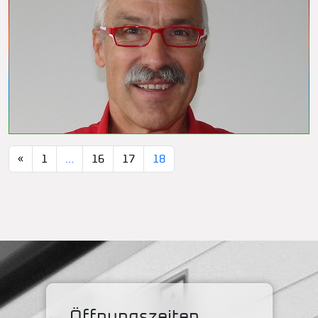
«
1
…
16
17
18
Öffnungszeiten