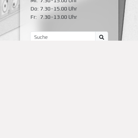
Mi:
7.30
-
15.00 Uhr
Do:
7.30
-
15.00 Uhr
Fr:
7.30
-
13.00 Uhr
Impressum
Kontakt
OBS Papenteich
Zum Dallmorgen 11
D-38179 Groß Schwülper
(05304) 50287- 00