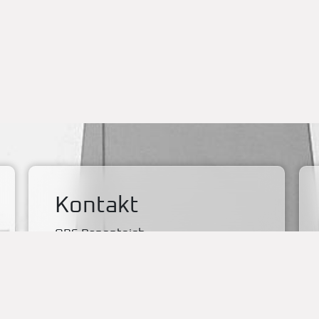
Kontakt
OBS Papenteich
Zum Dallmorgen 11
D-38179 Groß Schwülper
(05304) 50287- 00
(05304) 50287- 70