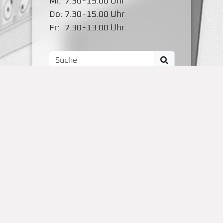
Mi:
7.30
-
15.00 Uhr
Do:
7.30
-
15.00 Uhr
Fr:
7.30
-
13.00 Uhr
Impressum
Kontakt
OBS Papenteich
Zum Dallmorgen 11
D-38179 Groß Schwülper
(05304) 50287- 00