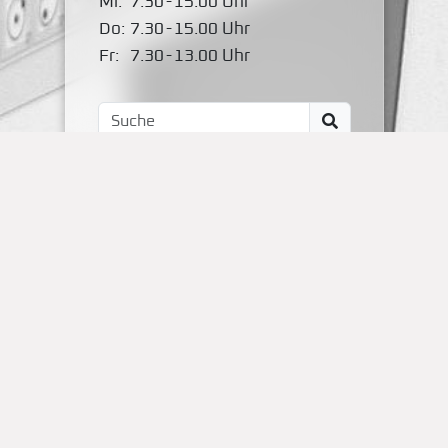
Mi:
7.30
-
15.00 Uhr
Do:
7.30
-
15.00 Uhr
Fr:
7.30
-
13.00 Uhr
Impressum
Kontakt
OBS Papenteich
Zum Dallmorgen 11
D-38179 Groß Schwülper
(05304) 50287- 00