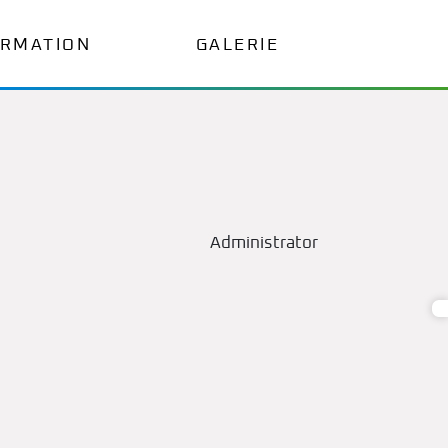
ORMATION
GALERIE
Administrator