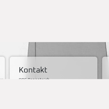
Kontakt
OBS Papenteich
Zum Dallmorgen 11
D-38179 Groß Schwülper
(05304) 50287- 00
(05304) 50287- 70