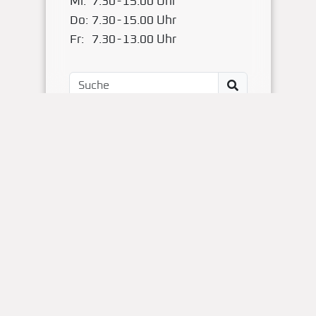
Mi:
7.30
-
15.00 Uhr
Do:
7.30
-
15.00 Uhr
Fr:
7.30
-
13.00 Uhr
Impressum
Kontakt
OBS Papenteich
Zum Dallmorgen 11
D-38179 Groß Schwülper
(05304) 50287- 00