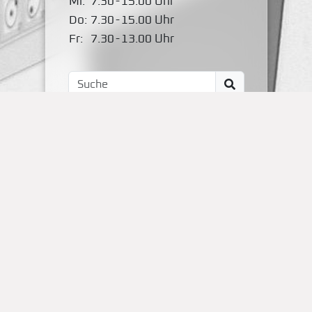
Mi:
7.30
-
15.00 Uhr
Do:
7.30
-
15.00 Uhr
Fr:
7.30
-
13.00 Uhr
Impressum
Kontakt
OBS Papenteich
Zum Dallmorgen 11
D-38179 Groß Schwülper
(05304) 50287- 00