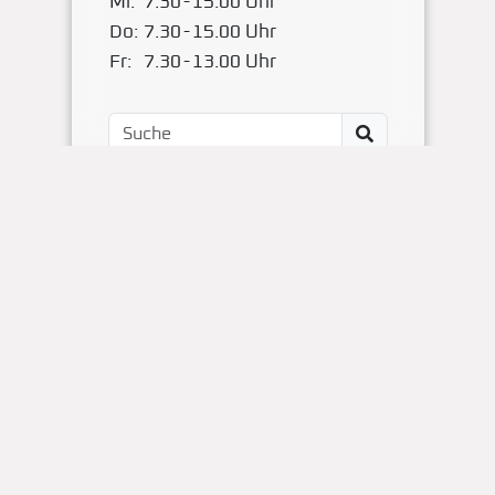
Mi:
7.30
-
15.00 Uhr
Do:
7.30
-
15.00 Uhr
Fr:
7.30
-
13.00 Uhr
Impressum
Kontakt
OBS Papenteich
Zum Dallmorgen 11
D-38179 Groß Schwülper
(05304) 50287- 00