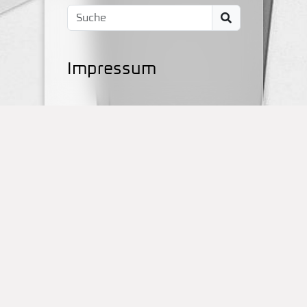
Impressum
Kontakt
OBS Papenteich
Zum Dallmorgen 11
D-38179 Groß Schwülper
(05304) 50287- 00
(05304) 50287- 70
Standort Schulstraße
Schulstraße 1