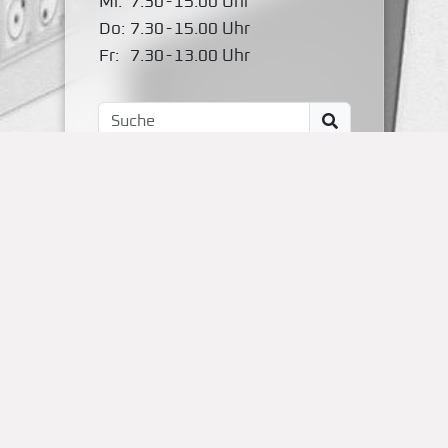
Mi:
7.30
-
15.00 Uhr
Do:
7.30
-
15.00 Uhr
Fr:
7.30
-
13.00 Uhr
Impressum
Kontakt
OBS Papenteich
Zum Dallmorgen 11
D-38179 Groß Schwülper
(05304) 50287- 00