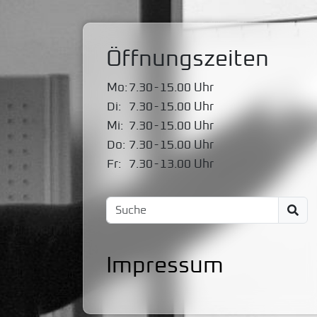
Öffnungszeiten
Mo:
7.30
-
15.00 Uhr
Di:
7.30
-
15.00 Uhr
Mi:
7.30
-
15.00 Uhr
Do:
7.30
-
15.00 Uhr
Fr:
7.30
-
13.00 Uhr
Impressum