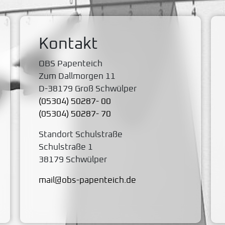
Kontakt
OBS Papenteich
Zum Dallmorgen 11
D-38179 Groß Schwülper
(05304) 50287- 00
(05304) 50287- 70
Standort Schulstraße
Schulstraße 1
38179 Schwülper
mail@obs-papenteich.de