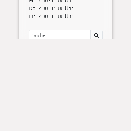
Mi:
7.30
-
15.00 Uhr
Do:
7.30
-
15.00 Uhr
Fr:
7.30
-
13.00 Uhr
Impressum
Kontakt
OBS Papenteich
Zum Dallmorgen 11
D-38179 Groß Schwülper
(05304) 50287- 00