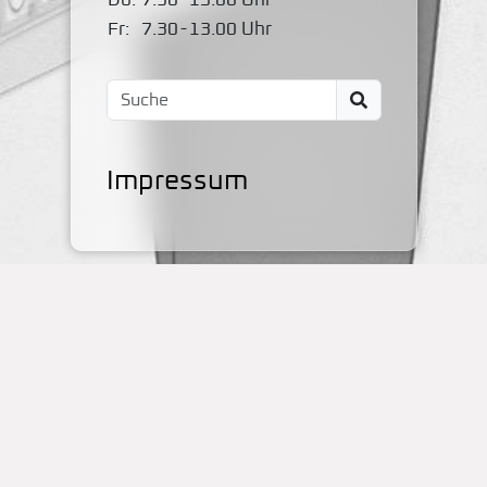
Do:
7.30
-
15.00 Uhr
Fr:
7.30
-
13.00 Uhr
Impressum
Kontakt
OBS Papenteich
Zum Dallmorgen 11
D-38179 Groß Schwülper
(05304) 50287- 00
(05304) 50287- 70