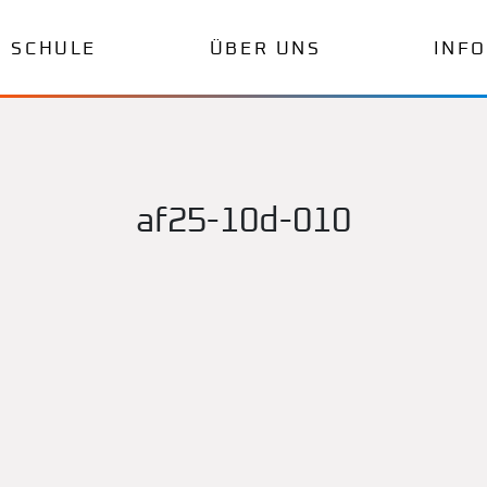
SCHULE
ÜBER UNS
INF
af25-10d-010