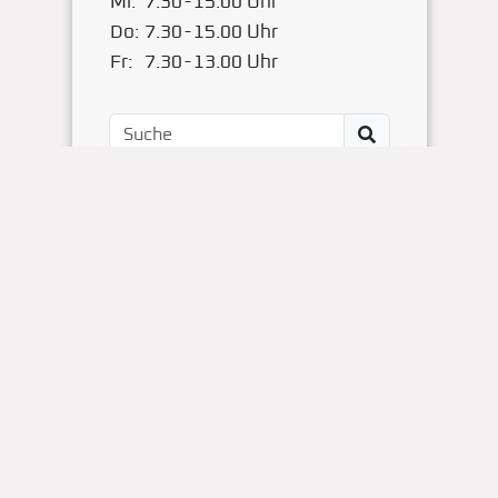
Mi:
7.30
-
15.00 Uhr
Do:
7.30
-
15.00 Uhr
Fr:
7.30
-
13.00 Uhr
Impressum
Kontakt
OBS Papenteich
Zum Dallmorgen 11
D-38179 Groß Schwülper
(05304) 50287- 00