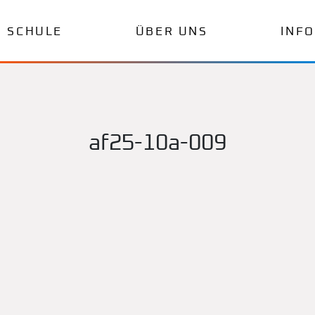
SCHULE
ÜBER UNS
INF
af25-10a-009