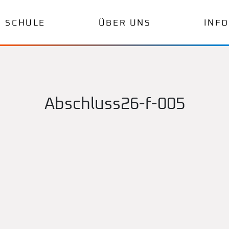
SCHULE
ÜBER UNS
INF
Abschluss26-f-005