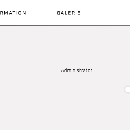
ORMATION
GALERIE
Administrator