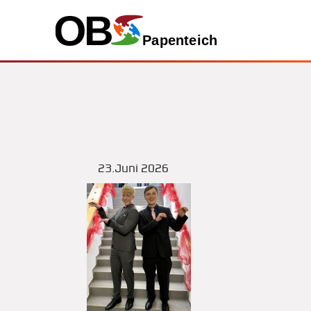
23.Juni 2026