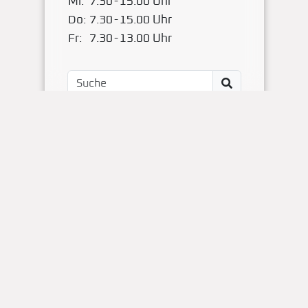
Mi:
7.30
-
15.00 Uhr
Do:
7.30
-
15.00 Uhr
Fr:
7.30
-
13.00 Uhr
Impressum
Kontakt
OBS Papenteich
Zum Dallmorgen 11
D-38179 Groß Schwülper
(05304) 50287- 00