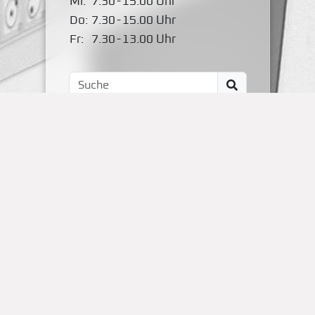
Mi:
7.30
-
15.00 Uhr
Do:
7.30
-
15.00 Uhr
Fr:
7.30
-
13.00 Uhr
Impressum
Kontakt
OBS Papenteich
Zum Dallmorgen 11
D-38179 Groß Schwülper
(05304) 50287- 00