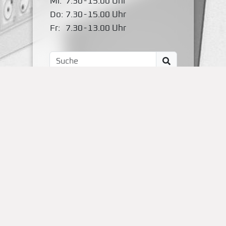
Mi:
7.30
-
15.00 Uhr
Do:
7.30
-
15.00 Uhr
Fr:
7.30
-
13.00 Uhr
Impressum
Kontakt
OBS Papenteich
Zum Dallmorgen 11
D-38179 Groß Schwülper
(05304) 50287- 00