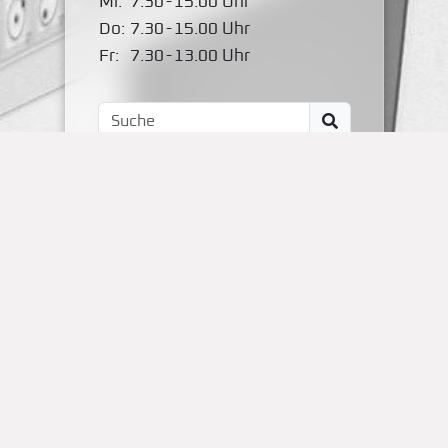
Mi:
7.30
-
15.00 Uhr
Do:
7.30
-
15.00 Uhr
Fr:
7.30
-
13.00 Uhr
Impressum
Kontakt
OBS Papenteich
Zum Dallmorgen 11
D-38179 Groß Schwülper
(05304) 50287- 00