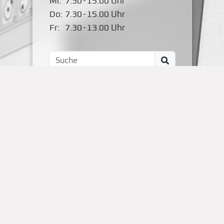
Mi:
7.30
-
15.00 Uhr
Do:
7.30
-
15.00 Uhr
Fr:
7.30
-
13.00 Uhr
Impressum
Kontakt
OBS Papenteich
Zum Dallmorgen 11
D-38179 Groß Schwülper
(05304) 50287- 00