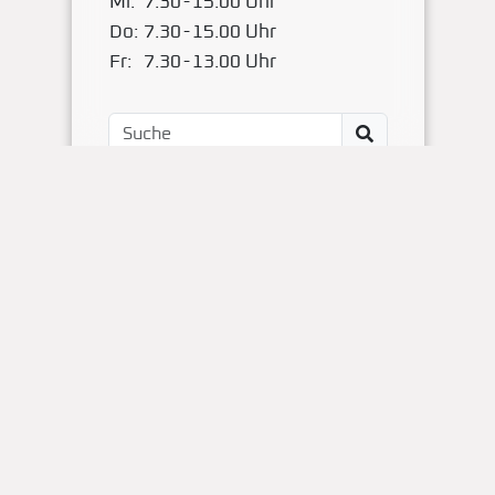
Mi:
7.30
-
15.00 Uhr
Do:
7.30
-
15.00 Uhr
Fr:
7.30
-
13.00 Uhr
Impressum
Kontakt
OBS Papenteich
Zum Dallmorgen 11
D-38179 Groß Schwülper
(05304) 50287- 00