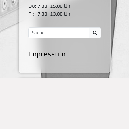
Do:
7.30
-
15.00 Uhr
Fr:
7.30
-
13.00 Uhr
Impressum
Kontakt
OBS Papenteich
Zum Dallmorgen 11
D-38179 Groß Schwülper
(05304) 50287- 00